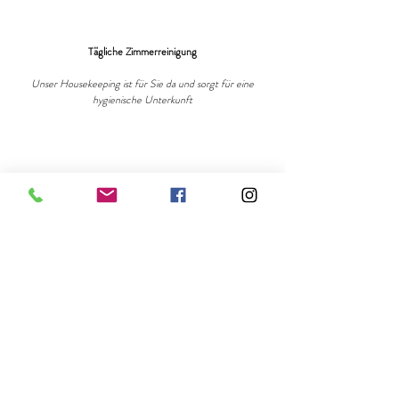
Tägliche Zimmerreinigung
Unser Housekeeping ist für Sie da und sorgt für eine
hygienische Unterkunft
Eventsport & BBQ
Spielen Sie auf unserem Freizeitplatz einige Stunden
SwinGolf oder FußballGolf und genießen Sie anschließend
unser beliebtes BBQ
Restaurant
Genießen Sie westfälische und internationale Küche der
Extraklasse