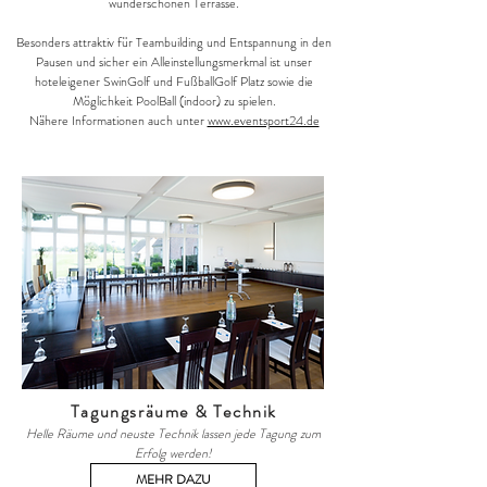
wunderschönen Terrasse.
Besonders attraktiv für Teambuilding und Entspannung in den
Pausen und sicher ein Alleinstellungsmerkmal ist unser
hoteleigener SwinGolf und FußballGolf Platz sowie die
Möglichkeit PoolBall (indoor) zu spielen.
Nähere Informationen auch unter
www.eventsport24.de
Tagungsräume & Technik
Helle Räume und neuste Technik lassen jede Tagung zum
Erfolg werden!
MEHR DAZU